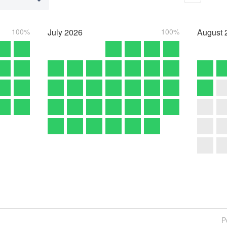
100%
July
2026
100%
August
P